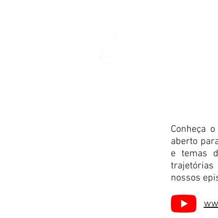
INÍCIO
NOTÍCIAS
Conheça o
aberto para
e temas di
trajetóri
nossos epi
ww