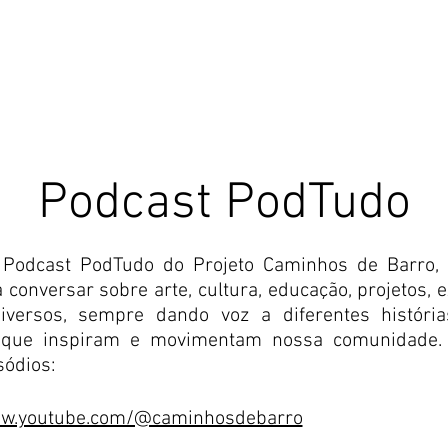
NOSSA HISTÓRIA
NOSSAS ARTESÃS
CURSO BÁSICO
Podcast PodTudo
 Podcast PodTudo do Projeto Caminhos de Barro,
 conversar sobre arte, cultura, educação, projetos, 
versos, sempre dando voz a diferentes história
as que inspiram e movimentam nossa comunidade. 
sódios:
w.youtube.com/@caminhosdebarro